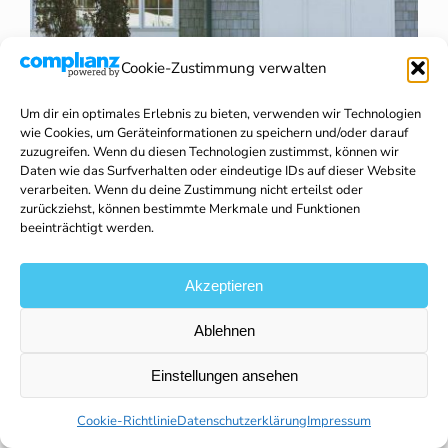
Cookie-Zustimmung verwalten
Um dir ein optimales Erlebnis zu bieten, verwenden wir Technologien
wie Cookies, um Geräteinformationen zu speichern und/oder darauf
zuzugreifen. Wenn du diesen Technologien zustimmst, können wir
Regenerative Energien
Daten wie das Surfverhalten oder eindeutige IDs auf dieser Website
verarbeiten. Wenn du deine Zustimmung nicht erteilst oder
zurückziehst, können bestimmte Merkmale und Funktionen
beeinträchtigt werden.
Die Zukunft gehört den erneuerbaren Energien
und
bei Celsius Energy setzen wir auf eine nachhaltige
Energieversorgung. Nutzen Sie die kostenlose
Akzeptieren
Energie aus Sonne oder Luft und leisten Sie Ihren
Beitrag zum Umweltschutz. Unsere regenerativen
Ablehnen
Lösungen, darunter hochmoderne Solar- und
Einstellungen ansehen
Photovoltaikanlagen, ermöglichen es Ihnen, saubere
und grüne Energie zu erzeugen und dabei Ihre
Cookie-Richtlinie
Datenschutzerklärung
Impressum
Energiekosten zu senken. Wir unterstützen Sie bei